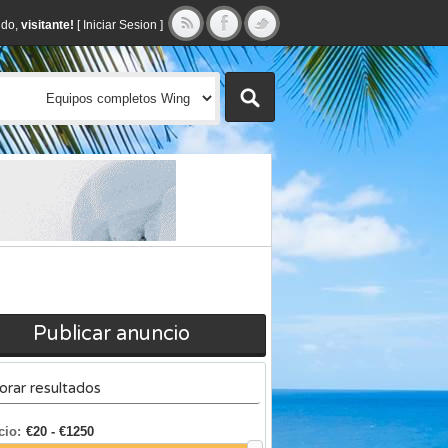
ido,
visitante!
[
Iniciar Sesion
]
Publicar anuncio
orar resultados
cio: