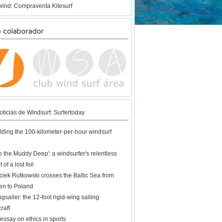
ind: Compraventa Kitesurf
b colaborador
oticias de Windsurf: Surfertoday
lding the 100-kilometer-per-hour windsurf
to the Muddy Deep': a windsurfer's relentless
 of a lost foil
iek Rutkowski crosses the Baltic Sea from
n to Poland
gsailer: the 12-foot rigid-wing sailing
raft
essay on ethics in sports