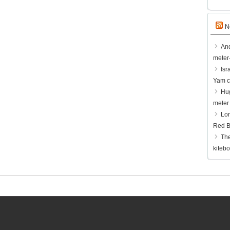
N
And
meter
Isr
Yam c
Hug
meter
Lor
Red Bu
The
kitebo