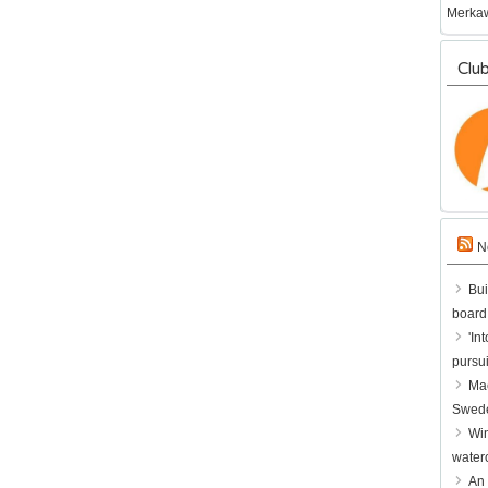
Merkaw
Clu
N
Bui
board
'In
pursuit
Mac
Swede
Win
waterc
An 