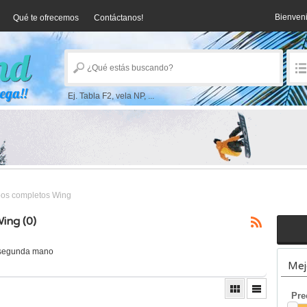
Bienven
Qué te ofrecemos
Contáctanos!
Ej. Tabla F2, vela NP, ...
os completos Wing
ing (0)
e segunda mano
Mej
Pre