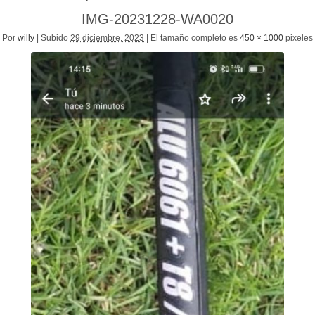
IMG-20231228-WA0020
Por
willy
|
Subido
29 diciembre, 2023
|
El tamaño completo es
450 × 1000
pixeles