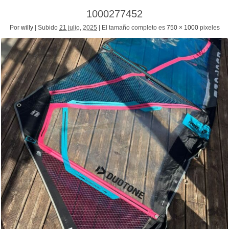
1000277452
Por
willy
|
Subido
21 julio, 2025
|
El tamaño completo es
750 × 1000
pixeles