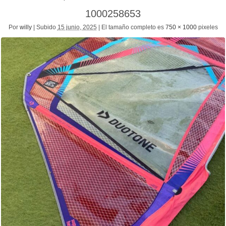
1000258653
Por
willy
|
Subido
15 junio, 2025
|
El tamaño completo es
750 × 1000
pixeles