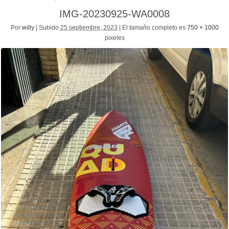
IMG-20230925-WA0008
Por
willy
|
Subido
25 septiembre, 2023
|
El tamaño completo es
750 × 1000
pixeles