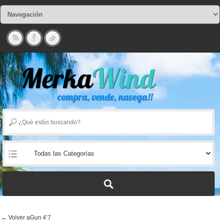
← Volver aGun 4’7