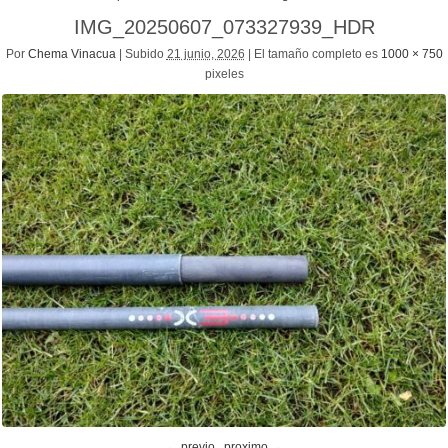
IMG_20250607_073327939_HDR
Por
Chema Vinacua
|
Subido
21 junio, 2026
|
El tamaño completo es
1000 × 750
pixeles
← previo
proximo →