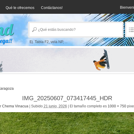
Bienven
Qué te ofrecemos
Contáctanos!
Ej. Tabla F2, vela NP, ...
Zaragoza
IMG_20250607_073417445_HDR
r
Chema Vinacua
|
Subido
21 junio, 2026
|
El tamaño completo es
1000 × 750
pixe