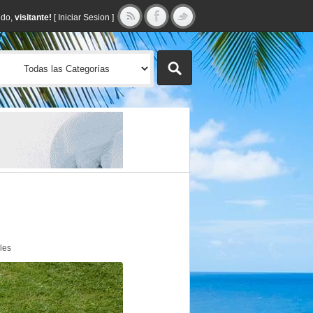
ido,
visitante!
[
Iniciar Sesion
]
les