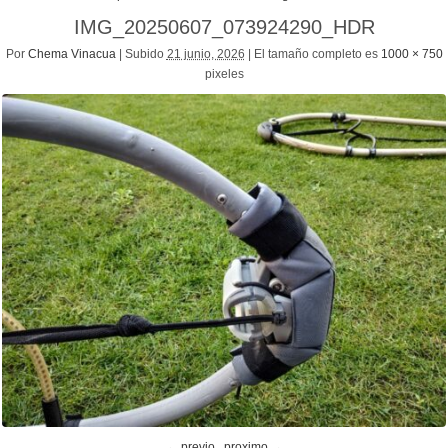
IMG_20250607_073924290_HDR
Por
Chema Vinacua
|
Subido
21 junio, 2026
|
El tamaño completo es
1000 × 750
pixeles
← previo
proximo →