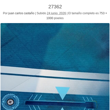
27362
Por
juan carlos castaño
|
Subido
24 junio, 2026
|
El tamaño completo es
753 ×
1000
pixeles