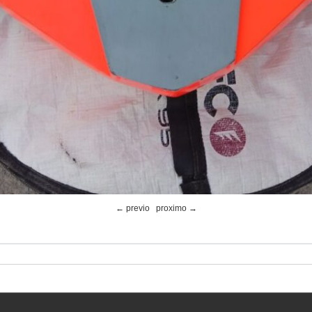
← previo
proximo →