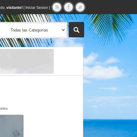
ido,
visitante!
[
Iniciar Sesion
]
xeles