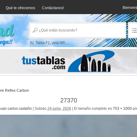
Bienven
Qué te ofrecemos
Contáctanos!
Ej. Tabla F2, vela NP, ...
ore Reflex Carbon
27370
juan carlos castaño
|
Subido
24 junio, 2026
|
El tamaño completo es
753 × 1000
pi