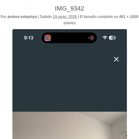
IMG_9342
Por
andrea estopinya
|
Subido
19 junio, 2026
|
El tamaño completo es
461 × 1000
pixeles