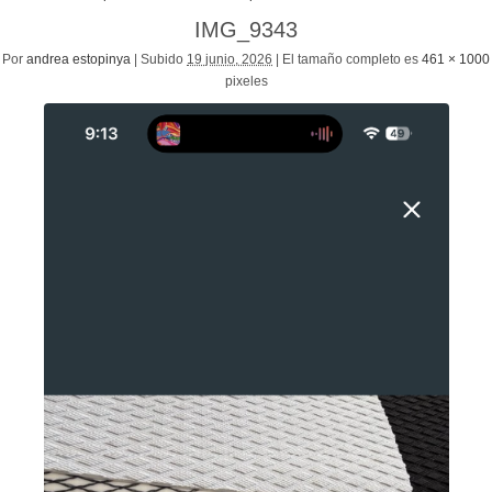
IMG_9343
Por
andrea estopinya
|
Subido
19 junio, 2026
|
El tamaño completo es
461 × 1000
pixeles