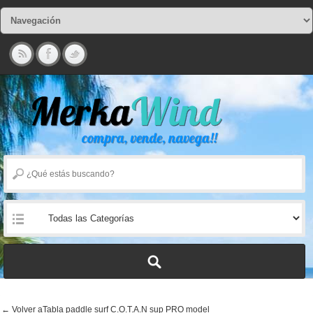
← Volver aTabla paddle surf C.O.T.A.N sup PRO model