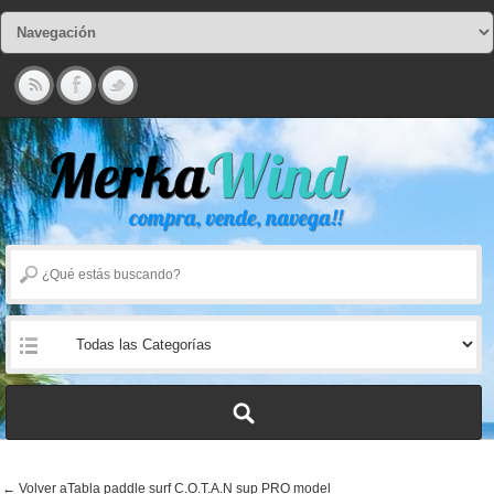
← Volver aTabla paddle surf C.O.T.A.N sup PRO model