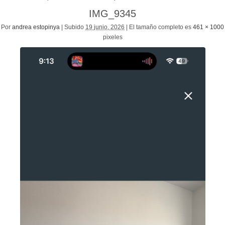
IMG_9345
Por
andrea estopinya
|
Subido
19 junio, 2026
|
El tamaño completo es
461 × 1000
pixeles