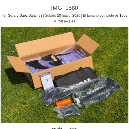
IMG_1580
Por
Gerard Sáez Sánchez
|
Subido
28 mayo, 2026
|
El tamaño completo es
1000
× 750
pixeles
← previo
proximo →