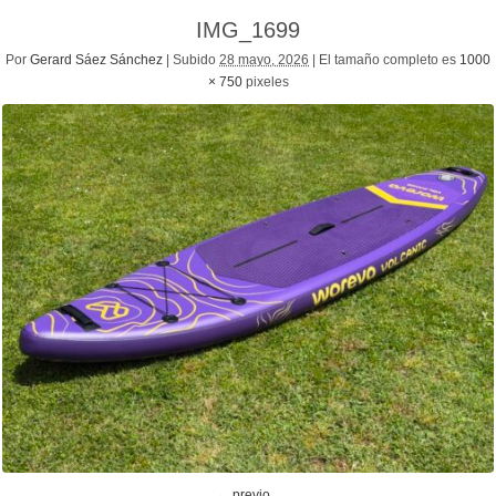
IMG_1699
Por
Gerard Sáez Sánchez
|
Subido
28 mayo, 2026
|
El tamaño completo es
1000
× 750
pixeles
← previo