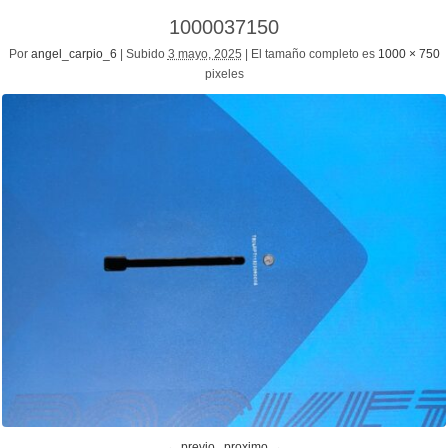
1000037150
Por
angel_carpio_6
|
Subido
3 mayo, 2025
|
El tamaño completo es
1000 × 750
pixeles
← previo
proximo →