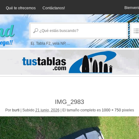
Bienven
Qué te ofrecemos
Contáctanos!
Ej. Tabla F2, vela NP, ...
IMG_2983
Por
burti
|
Subido
21 junio, 2026
|
El tamaño completo es
1000 × 750
pixeles