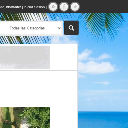
ido,
visitante!
[
Iniciar Sesion
]