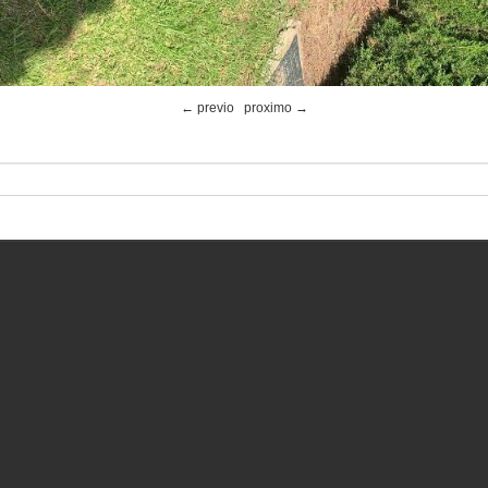
← previo
proximo →