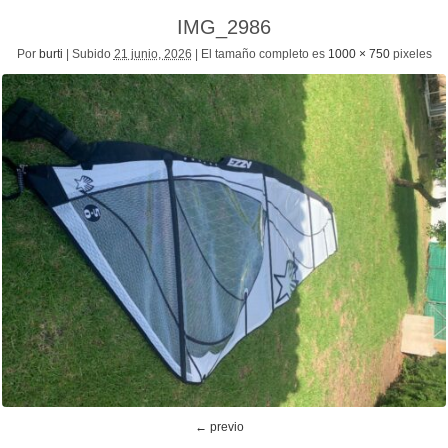
IMG_2986
Por
burti
|
Subido
21 junio, 2026
|
El tamaño completo es
1000 × 750
pixeles
← previo