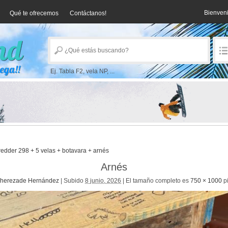
Bienven
Qué te ofrecemos
Contáctanos!
Ej. Tabla F2, vela NP, ...
edder 298 + 5 velas + botavara + arnés
Arnés
herezade Hernández
|
Subido
8 junio, 2026
|
El tamaño completo es
750 × 1000
pi