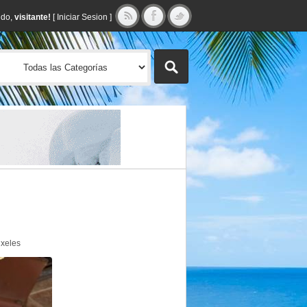
ido,
visitante!
[
Iniciar Sesion
]
xeles