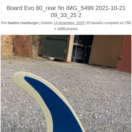
Board Evo 80_rear fin IMG_5499 2021-10-21
09_33_25 2
Por
Nadine Hamburger
|
Subido
14 diciembre, 2025
|
El tamaño completo es
750
× 1000
pixeles