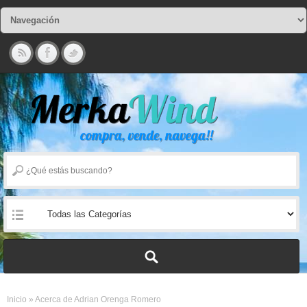
Inicio
»
Acerca de Adrian Orenga Romero