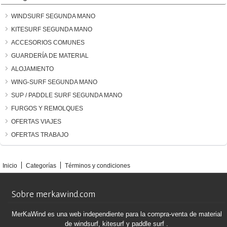
WINDSURF SEGUNDA MANO
KITESURF SEGUNDA MANO
ACCESORIOS COMUNES
GUARDERÍA DE MATERIAL
ALOJAMIENTO
WING-SURF SEGUNDA MANO
SUP / PADDLE SURF SEGUNDA MANO
FURGOS Y REMOLQUES
OFERTAS VIAJES
OFERTAS TRABAJO
Inicio
Categorías
Términos y condiciones
Sobre merkawind.com
MerKaWind es una web independiente para la compra-venta de material
de windsurf, kitesurf y paddle surf .