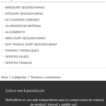
WINDSURF SEGUNDA MANO
KITESURF SEGUNDA MANO
ACCESORIOS COMUNES
GUARDERÍA DE MATERIAL
ALOJAMIENTO
WING-SURF SEGUNDA MANO
SUP / PADDLE SURF SEGUNDA MANO
FURGOS Y REMOLQUES
OFERTAS VIAJES
OFERTAS TRABAJO
Inicio
Categorías
Términos y condiciones
Sobre merkawind.com
MerKaWind es una web independiente para la compra-venta de material
de windsurf, kitesurf y paddle surf .