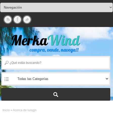
Inicio
»
Acerca de luisgjn