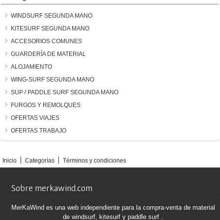
WINDSURF SEGUNDA MANO
KITESURF SEGUNDA MANO
ACCESORIOS COMUNES
GUARDERÍA DE MATERIAL
ALOJAMIENTO
WING-SURF SEGUNDA MANO
SUP / PADDLE SURF SEGUNDA MANO
FURGOS Y REMOLQUES
OFERTAS VIAJES
OFERTAS TRABAJO
Inicio
Categorías
Términos y condiciones
Sobre merkawind.com
MerKaWind es una web independiente para la compra-venta de material
de windsurf, kitesurf y paddle surf .