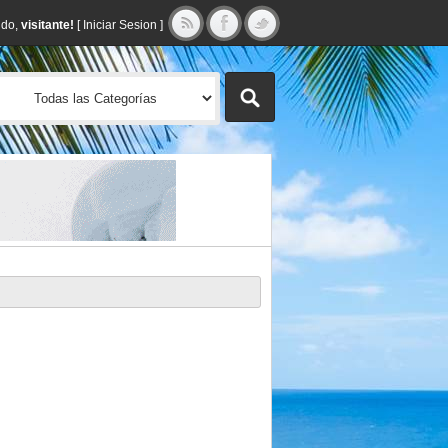
ido,
visitante!
[
Iniciar Sesion
]