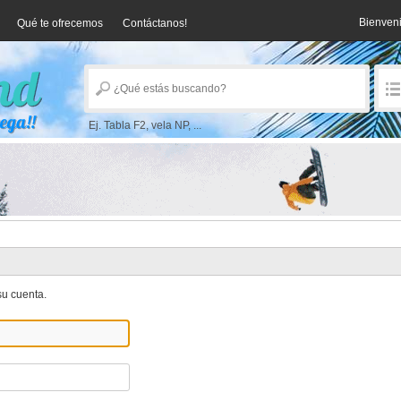
Bienven
Qué te ofrecemos
Contáctanos!
Ej. Tabla F2, vela NP, ...
u cuenta.