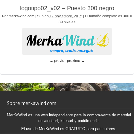
logotipo02_v02 – Puesto 300 negro
Por
merkawind.com
|
Subido
17 noviembre, 2015
|
El tamaño completo es
300 ×
89
pixeles
← previo
proximo →
Inicio
Categorías
Términos y condiciones
Sobre merkawind.com
MerKaWind es una web independiente para la compra-venta de material
de windsurf, kitesurf y paddle surf .
El uso de MerKaWind es GRATUITO para particulares.