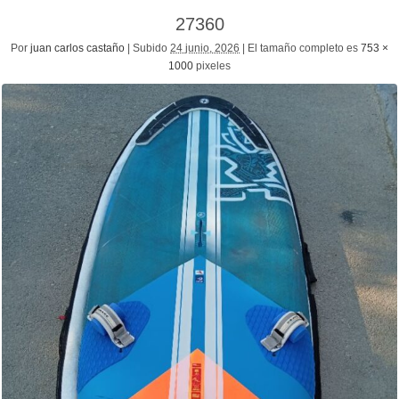
27360
Por
juan carlos castaño
|
Subido
24 junio, 2026
|
El tamaño completo es
753 ×
1000
pixeles