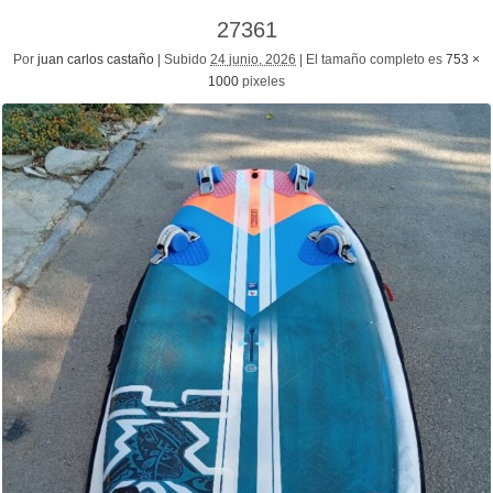
27361
Por
juan carlos castaño
|
Subido
24 junio, 2026
|
El tamaño completo es
753 ×
1000
pixeles