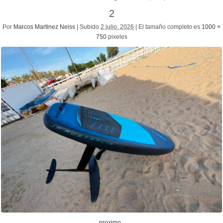
2
Por
Marcos Martinez Neiss
|
Subido
2 julio, 2026
|
El tamaño completo es
1000 ×
750
pixeles
proximo →