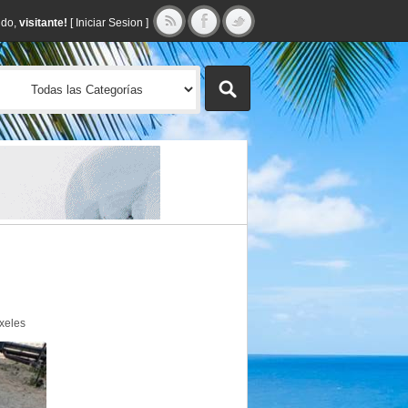
ido,
visitante!
[
Iniciar Sesion
]
xeles