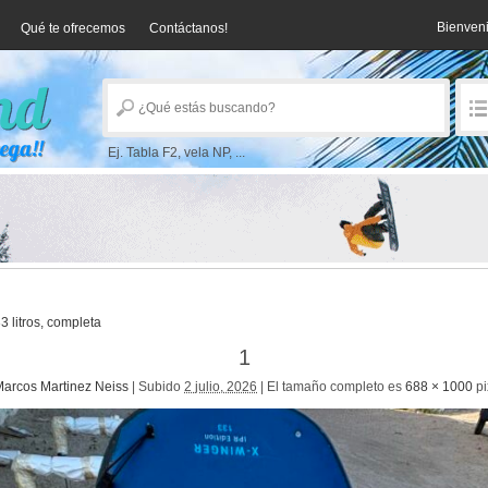
Bienven
Qué te ofrecemos
Contáctanos!
Ej. Tabla F2, vela NP, ...
 litros, completa
1
arcos Martinez Neiss
|
Subido
2 julio, 2026
|
El tamaño completo es
688 × 1000
pi