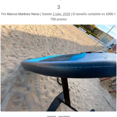
3
Por
Marcos Martinez Neiss
|
Subido
2 julio, 2026
|
El tamaño completo es
1000 ×
750
pixeles
← previo
proximo →