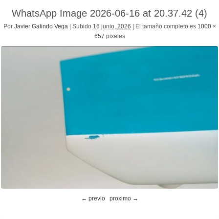
WhatsApp Image 2026-06-16 at 20.37.42 (4)
Por
Javier Galindo Vega
|
Subido
16 junio, 2026
|
El tamaño completo es
1000 ×
657
pixeles
← previo
proximo →