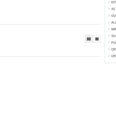
KI
AC
GU
AL
WI
SU
FU
OF
OF