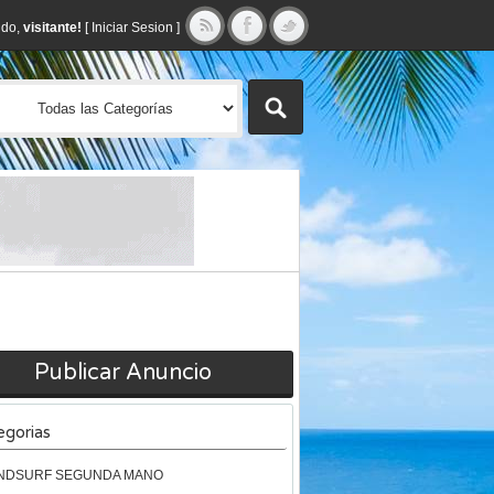
ido,
visitante!
[
Iniciar Sesion
]
Publicar Anuncio
egorias
NDSURF SEGUNDA MANO