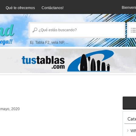
Bienven
Qué te ofrecemos
Contáctanos!
Ej. Tabla F2, vela NP, ...
 mayo, 2020
Cat
WI